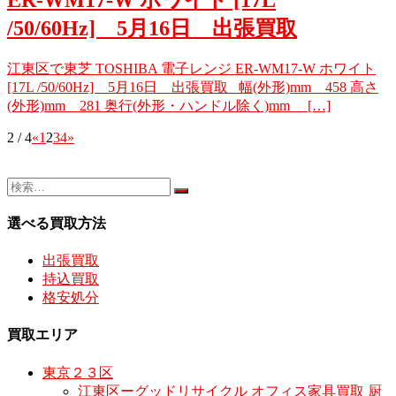
/50/60Hz] 5月16日 出張買取
江東区で東芝 TOSHIBA 電子レンジ ER-WM17-W ホワイト
[17L /50/60Hz] 5月16日 出張買取 幅(外形)mm 458 高さ
(外形)mm 281 奥行(外形・ハンドル除く)mm […]
2 / 4
«
1
2
3
4
»
選べる買取方法
出張買取
持込買取
格安処分
買取エリア
東京２３区
江東区ーグッドリサイクル オフィス家具買取 厨