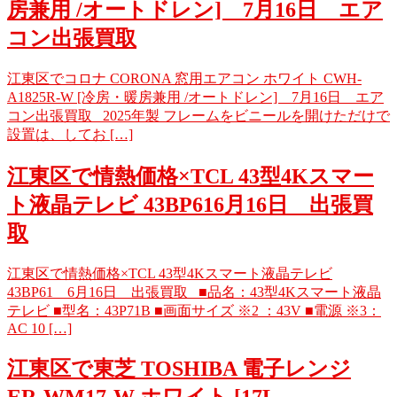
房兼用 /オートドレン] 7月16日 エア
コン出張買取
江東区でコロナ CORONA 窓用エアコン ホワイト CWH-
A1825R-W [冷房・暖房兼用 /オートドレン] 7月16日 エア
コン出張買取 2025年製 フレームをビニールを開けただけで
設置は、してお […]
江東区で情熱価格×TCL 43型4Kスマー
ト液晶テレビ 43BP616月16日 出張買
取
江東区で情熱価格×TCL 43型4Kスマート液晶テレビ
43BP61 6月16日 出張買取 ■品名：43型4Kスマート液晶
テレビ ■型名：43P71B ■画面サイズ ※2 ：43V ■電源 ※3：
AC 10 […]
江東区で東芝 TOSHIBA 電子レンジ
ER-WM17-W ホワイト [17L