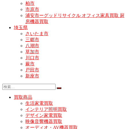
柏市
市原市
浦安市ーグッドリサイクル オフィス家具買取 厨
房機器買取
埼玉県
さいたま市
三郷市
八潮市
草加市
川口市
蕨市
戸田市
新座市
買取商品
生活家電買取
インテリア照明買取
デザイン家電買取
映像音響機器買取
オーディオ・AV機器買取