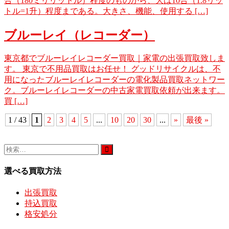
合（180ミリリットル）程度のものから、大は10合（1.8リッ
トル=1升）程度まである。大きさ、機能、使用する […]
ブルーレイ（レコーダー）
東京都でブルーレイレコーダー買取｜家電の出張買取致しま
す。 東京で不用品買取はお任せ！ グッドリサイクルは、不
用になったブルーレイレコーダーの電化製品買取ネットワー
ク。ブルーレイレコーダーの中古家電買取依頼が出来ます。
買 […]
1 / 43
1
2
3
4
5
...
10
20
30
...
»
最後 »
選べる買取方法
出張買取
持込買取
格安処分