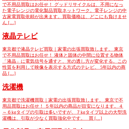
で不用品買取はお任せ！ グッドリサイクルは、不用になっ
た電子レンジの電化製品買取ネットワーク。電子レンジの中
古家電買取依頼が出来ます。買取価格は、どこにも負けませ
ん […]
液晶テレビ
東京都で液晶テレビ買取｜家電の出張買取致します。 東京
で不用品買取はお任せ！ 液体と固体の中間に位置する物体
「液晶」に電気信号を通すと、光の透し方が変化する。この
性質を利用して映像を表示する方式のテレビ。 5年以内の商
品 […]
洗濯機
東京都で洗濯機買取｜家電の出張買取致します。 東京で不
用品買取はお任せ！ ５年以内の商品が目安になります。４
～６kgタイプの引取は多いですが、７kgタイプ以上の大型洗
濯機は、引取が少なく買取強化中です。 買 […]