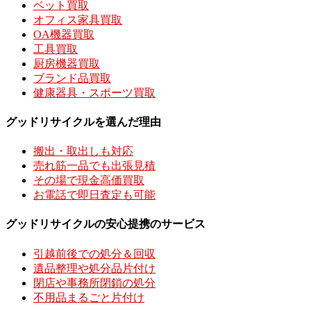
ベット買取
オフィス家具買取
OA機器買取
工具買取
厨房機器買取
ブランド品買取
健康器具・スポーツ買取
グッドリサイクルを選んだ理由
搬出・取出しも対応
売れ筋一品でも出張見積
その場で現金高価買取
お電話で即日査定も可能
グッドリサイクルの安心提携のサービス
引越前後での処分＆回収
遺品整理や処分品片付け
閉店や事務所閉鎖の処分
不用品まるごと片付け