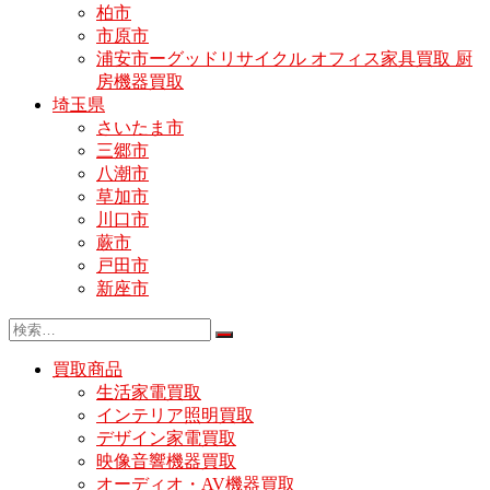
柏市
市原市
浦安市ーグッドリサイクル オフィス家具買取 厨
房機器買取
埼玉県
さいたま市
三郷市
八潮市
草加市
川口市
蕨市
戸田市
新座市
買取商品
生活家電買取
インテリア照明買取
デザイン家電買取
映像音響機器買取
オーディオ・AV機器買取