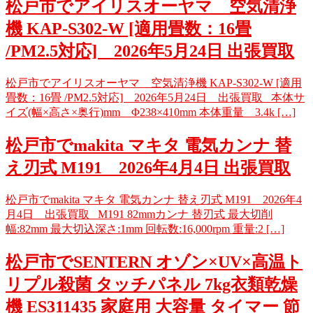
松戸市でアイリスオーヤマ 空気清浄
機 KAP-S302-W [適用畳数：16畳
/PM2.5対応] 2026年5月24日 出張買取
松戸市でアイリスオーヤマ 空気清浄機 KAP-S302-W [適用
畳数：16畳 /PM2.5対応] 2026年5月24日 出張買取 本体サ
イズ(幅×高さ×奥行)mm Φ238×410mm 本体重量 3.4k […]
松戸市でmakita マキタ 電気カンナ 替
え刃式 M191 2026年4月4日 出張買取
松戸市でmakita マキタ 電気カンナ 替え刃式 M191 2026年4
月4日 出張買取 M191 82mmカンナ 替刃式 最大切削
幅:82mm 最大切込深さ:1mm 回転数:16,000rpm 重量:2 […]
松戸市でSENTERN オゾン×UV×高温ト
リプル殺菌 タッチパネル 7kg衣類乾燥
機 ES311435 家庭用 大容量 タイマー 節