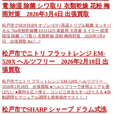
電 除湿 除菌 シワ取り 衣類乾燥 花粉 梅
雨対策 2026年3月4日 出張買取
松戸市でSENTERN オゾン×UV×高温トリプル殺菌 タッチパ
ネル 7kg衣類乾燥機 ES311435 家庭用 大容量 タイマー 節電
除湿 除菌 シワ取り 衣類乾燥 花粉 梅雨対策 2026年3月4
日 出張買取 &n […]
松戸市でニトリ フラットレンジ EM-
520X ヘルツフリー 2026年2月18日 出
張買取
松戸市でニトリ フラットレンジ EM-520X ヘルツフリー
2026年2月18日 出張買取 ●ヘルツフリーで使用エリアを選
ばない ●庫内を広々使え、コンビニ弁当もすっぽり入る ●自
動調理もマニュアル調理も簡単操作でスト […]
松戸市でSHARP シャープ ドラム式洗