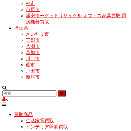
柏市
市原市
浦安市ーグッドリサイクル オフィス家具買取 厨
房機器買取
埼玉県
さいたま市
三郷市
八潮市
草加市
川口市
蕨市
戸田市
新座市
買取商品
生活家電買取
インテリア照明買取