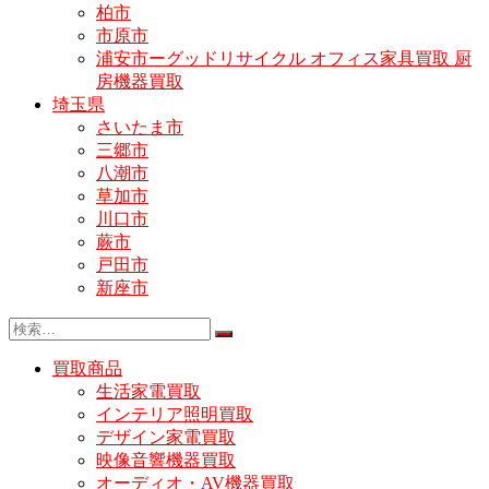
柏市
市原市
浦安市ーグッドリサイクル オフィス家具買取 厨
房機器買取
埼玉県
さいたま市
三郷市
八潮市
草加市
川口市
蕨市
戸田市
新座市
買取商品
生活家電買取
インテリア照明買取
デザイン家電買取
映像音響機器買取
オーディオ・AV機器買取