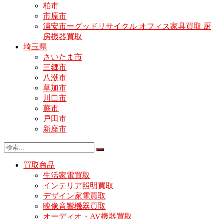
柏市
市原市
浦安市ーグッドリサイクル オフィス家具買取 厨
房機器買取
埼玉県
さいたま市
三郷市
八潮市
草加市
川口市
蕨市
戸田市
新座市
買取商品
生活家電買取
インテリア照明買取
デザイン家電買取
映像音響機器買取
オーディオ・AV機器買取