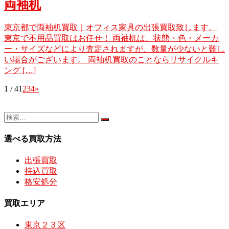
両袖机
東京都で両袖机買取｜オフィス家具の出張買取致します。
東京で不用品買取はお任せ！ 両袖机は、状態・色・メーカ
ー・サイズなどにより査定されますが、数量が少ないと難し
い場合がございます。 両袖机買取のことならリサイクルキ
ング […]
1 / 4
1
2
3
4
»
選べる買取方法
出張買取
持込買取
格安処分
買取エリア
東京２３区