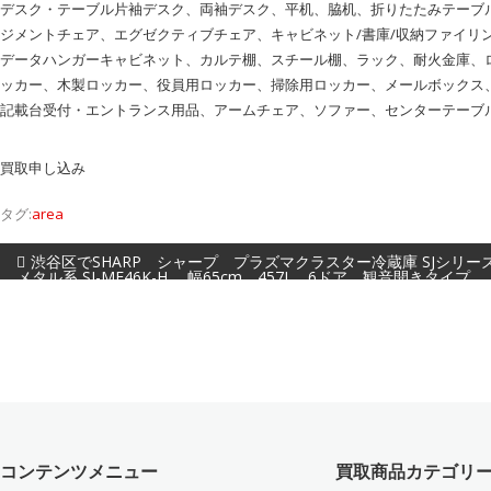
デスク・テーブル片袖デスク、両袖デスク、平机、脇机、折りたたみテーブ
ジメントチェア、エグゼクティブチェア、キャビネット/書庫/収納ファイ
データハンガーキャビネット、カルテ棚、スチール棚、ラック、耐火金庫、
ッカー、木製ロッカー、役員用ロッカー、掃除用ロッカー、メールボックス
記載台受付・エントランス用品、アームチェア、ソファー、センターテーブ
買取申し込み
タグ:
area
投稿ナビゲーション
渋谷区でSHARP シャープ プラズマクラスター冷蔵庫 SJシリー
メタル系 SJ-MF46K-H 幅65cm 457L 6ドア 観音開きタイプ 
買取
コンテンツメニュー
買取商品カテゴリ