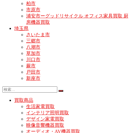
柏市
市原市
浦安市ーグッドリサイクル オフィス家具買取 厨
房機器買取
埼玉県
さいたま市
三郷市
八潮市
草加市
川口市
蕨市
戸田市
新座市
買取商品
生活家電買取
インテリア照明買取
デザイン家電買取
映像音響機器買取
オーディオ・AV機器買取