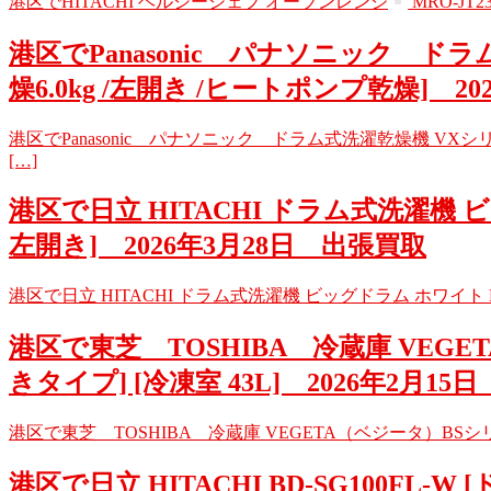
港区でHITACHI ヘルシーシェフ オーブンレンジ
MRO-JT
港区でPanasonic パナソニック ドラム式
燥6.0kg /左開き /ヒートポンプ乾燥] 2
港区でPanasonic パナソニック ドラム式洗濯乾燥機 VXシリーズ 
[…]
港区で日立 HITACHI ドラム式洗濯機 ビッグ
左開き] 2026年3月28日 出張買取
港区で日立 HITACHI ドラム式洗濯機 ビッグドラム ホワイト BD-S
港区で東芝 TOSHIBA 冷蔵庫 VEGETA
きタイプ] [冷凍室 43L] 2026年2月1
港区で東芝 TOSHIBA 冷蔵庫 VEGETA（ベジータ）BSシリーズ 
港区で日立 HITACHI BD-SG100FL