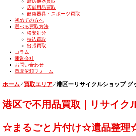
厨房機器買取
店舗用品買取
健康器具・スポーツ買取
初めての方へ
選べる買取方法
格安処分
持込買取
出張買取
コラム
運営会社
お問い合わせ
買取依頼フォーム
ホーム
⁄
買取エリア
⁄
港区ーリサイクルショップ グ
港区で不用品買取｜リサイク
☆まるごと片付け☆遺品整理