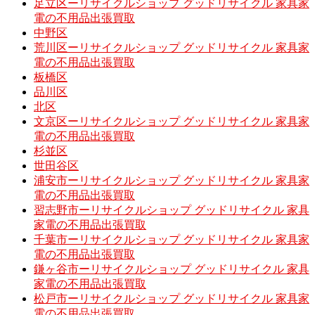
足立区ーリサイクルショップ グッドリサイクル 家具家
電の不用品出張買取
中野区
荒川区ーリサイクルショップ グッドリサイクル 家具家
電の不用品出張買取
板橋区
品川区
北区
文京区ーリサイクルショップ グッドリサイクル 家具家
電の不用品出張買取
杉並区
世田谷区
浦安市ーリサイクルショップ グッドリサイクル 家具家
電の不用品出張買取
習志野市ーリサイクルショップ グッドリサイクル 家具
家電の不用品出張買取
千葉市ーリサイクルショップ グッドリサイクル 家具家
電の不用品出張買取
鎌ヶ谷市ーリサイクルショップ グッドリサイクル 家具
家電の不用品出張買取
松戸市ーリサイクルショップ グッドリサイクル 家具家
電の不用品出張買取