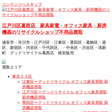
コンテンツへスキップ
江戸川区葛西店 家具家電・オフィス家具・厨房
機器のリサイクルショップ不用品買取
浦安市・市川市・江戸川区・江東区・墨田区・葛飾区・港
区、新宿区・渋谷区・千代田区、・中央区・渋谷区・清新
町 グッドリサイクル葛西店 格安販売
買取エリア
東京２３区
江東区ーグッドリサイクル オフィス家具買取 厨
房機器買取
江戸川区ーグッドリサイクル オフィス家具買取
厨房機器買取
墨田区ーグッドリサイクル オフィス家具買取 厨
房機器買取