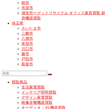
柏市
市原市
浦安市ーグッドリサイクル オフィス家具買取 厨
房機器買取
埼玉県
さいたま市
三郷市
八潮市
草加市
川口市
蕨市
戸田市
新座市
買取商品
生活家電買取
インテリア照明買取
デザイン家電買取
映像音響機器買取
オーディオ・AV機器買取