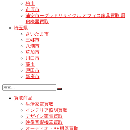
柏市
市原市
浦安市ーグッドリサイクル オフィス家具買取 厨
房機器買取
埼玉県
さいたま市
三郷市
八潮市
草加市
川口市
蕨市
戸田市
新座市
買取商品
生活家電買取
インテリア照明買取
デザイン家電買取
映像音響機器買取
オーディオ・AV機器買取