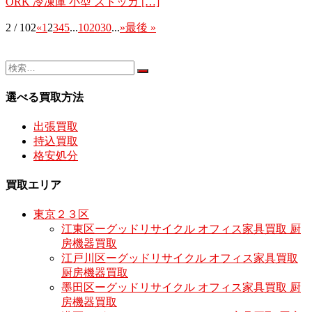
ORK 冷凍庫 小型 ストッカ […]
2 / 102
«
1
2
3
4
5
...
10
20
30
...
»
最後 »
選べる買取方法
出張買取
持込買取
格安処分
買取エリア
東京２３区
江東区ーグッドリサイクル オフィス家具買取 厨
房機器買取
江戸川区ーグッドリサイクル オフィス家具買取
厨房機器買取
墨田区ーグッドリサイクル オフィス家具買取 厨
房機器買取