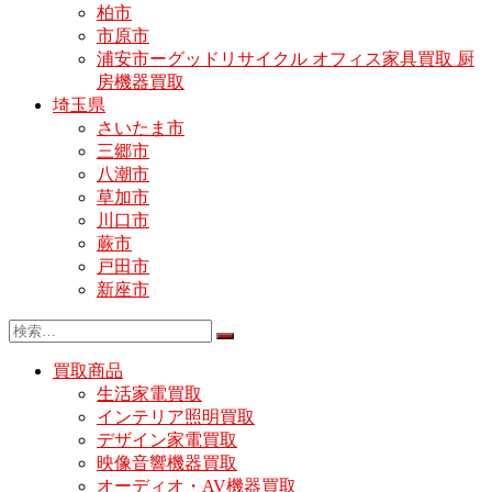
柏市
市原市
浦安市ーグッドリサイクル オフィス家具買取 厨
房機器買取
埼玉県
さいたま市
三郷市
八潮市
草加市
川口市
蕨市
戸田市
新座市
買取商品
生活家電買取
インテリア照明買取
デザイン家電買取
映像音響機器買取
オーディオ・AV機器買取