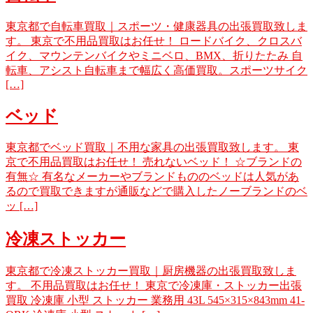
東京都で自転車買取｜スポーツ・健康器具の出張買取致しま
す。 東京で不用品買取はお任せ！ ロードバイク、クロスバ
イク、マウンテンバイクやミニベロ、BMX、折りたたみ 自
転車、アシスト自転車まで幅広く高価買取。スポーツサイク
[…]
ベッド
東京都でベッド買取｜不用な家具の出張買取致します。 東
京で不用品買取はお任せ！ 売れないベッド！ ☆ブランドの
有無☆ 有名なメーカーやブランドもののベッドは人気があ
るので買取できますが通販などで購入したノーブランドのベ
ッ […]
冷凍ストッカー
東京都で冷凍ストッカー買取｜厨房機器の出張買取致しま
す。 不用品買取はお任せ！ 東京で冷凍庫・ストッカー出張
買取 冷凍庫 小型 ストッカー 業務用 43L 545×315×843mm 41-