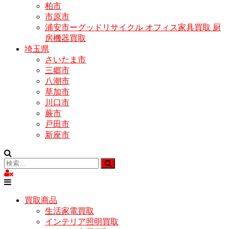
柏市
市原市
浦安市ーグッドリサイクル オフィス家具買取 厨
房機器買取
埼玉県
さいたま市
三郷市
八潮市
草加市
川口市
蕨市
戸田市
新座市
買取商品
生活家電買取
インテリア照明買取