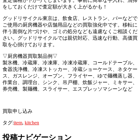
査定価格が下がってしまいます。事前に簡単な手入れ、清掃
をしておくだけで査定額が大きく上がるかも！
グッドリサイクル東京は、飲食店、レストラン、バーなどで
ご使用の厨房機器や店舗用品などの買取強化中です。移転に
伴う面倒な片づけや、ゴミの処分なども遠慮なくご相談くだ
さい。グッドリサイクルでは親切対応、迅速な行動、高価買
取を心掛けております。
▽厨房機器買取製品例▽
製氷機、冷蔵庫、冷凍庫、冷凍冷蔵庫、コールドテーブル、
食器洗浄機、冷凍ストッカー、冷蔵ショーケース、ネタケー
ス、ガスレンジ、オーブン、フライヤー、ゆで麺機蒸し器、
作業台、調理台、シンク、吊戸棚、炊飯ジャー、ミキサー、
券売機、製麺機、スライサー、エスプレッソマシーンなど
買取申し込み
タグ:
item
,
kitchen
投稿ナビゲーション