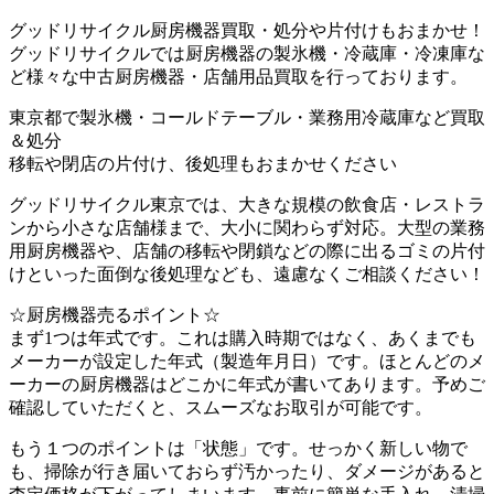
グッドリサイクル厨房機器買取・処分や片付けもおまかせ！
グッドリサイクルでは厨房機器の製氷機・冷蔵庫・冷凍庫な
ど様々な中古厨房機器・店舗用品買取を行っております。
東京都で製氷機・コールドテーブル・業務用冷蔵庫など買取
＆処分
移転や閉店の片付け、後処理もおまかせください
グッドリサイクル東京では、大きな規模の飲食店・レストラ
ンから小さな店舗様まで、大小に関わらず対応。大型の業務
用厨房機器や、店舗の移転や閉鎖などの際に出るゴミの片付
けといった面倒な後処理なども、遠慮なくご相談ください！
☆厨房機器売るポイント☆
まず1つは年式です。これは購入時期ではなく、あくまでも
メーカーが設定した年式（製造年月日）です。ほとんどのメ
ーカーの厨房機器はどこかに年式が書いてあります。予めご
確認していただくと、スムーズなお取引が可能です。
もう１つのポイントは「状態」です。せっかく新しい物で
も、掃除が行き届いておらず汚かったり、ダメージがあると