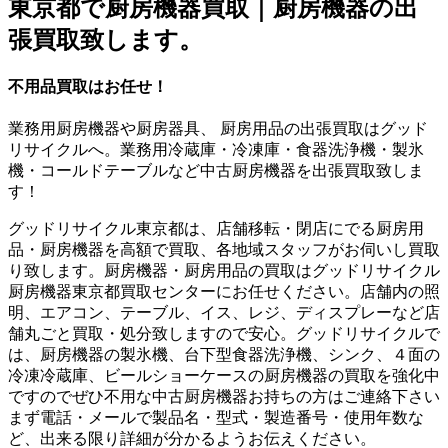
東京都で厨房機器買取｜厨房機器の出
張買取致します。
不用品買取はお任せ！
業務用厨房機器や厨房器具、 厨房用品の出張買取はグッド
リサイクルへ。業務用冷蔵庫・冷凍庫・食器洗浄機・製氷
機・コールドテーブルなど中古厨房機器を出張買取致しま
す！
グッドリサイクル東京都は、店舗移転・閉店にでる厨房用
品・厨房機器を高額で買取、各地域スタッフがお伺いし買取
り致します。厨房機器・厨房用品の買取はグッドリサイクル
厨房機器東京都買取センターにお任せください。店舗内の照
明、エアコン、テーブル、イス、レジ、ディスプレーなど店
舗丸ごと買取・処分致しますので安心。グッドリサイクルで
は、厨房機器の製氷機、台下型食器洗浄機、シンク、４面の
冷凍冷蔵庫、ビールショーケースの厨房機器の買取を強化中
ですのでぜひ不用な中古厨房機器お持ちの方はご連絡下さい
まず電話・メールで製品名・型式・製造番号・使用年数な
ど、出来る限り詳細が分かるようお伝えください。