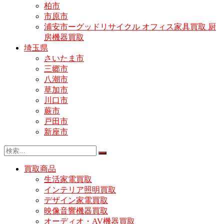
柏市
市原市
浦安市ーグッドリサイクル オフィス家具買取 厨
房機器買取
埼玉県
さいたま市
三郷市
八潮市
草加市
川口市
蕨市
戸田市
新座市
買取商品
生活家電買取
インテリア照明買取
デザイン家電買取
映像音響機器買取
オーディオ・AV機器買取