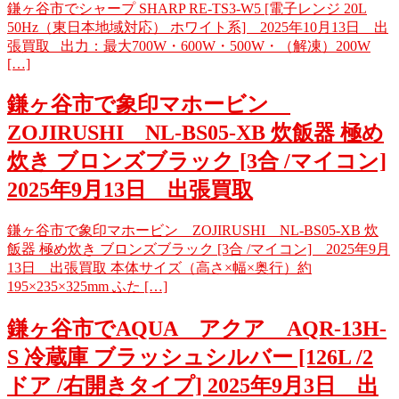
鎌ヶ谷市でシャープ SHARP RE-TS3-W5 [電子レンジ 20L
50Hz（東日本地域対応） ホワイト系] 2025年10月13日 出
張買取 出力：最大700W・600W・500W・（解凍）200W
[…]
鎌ヶ谷市で象印マホービン
ZOJIRUSHI NL-BS05-XB 炊飯器 極め
炊き ブロンズブラック [3合 /マイコン]
2025年9月13日 出張買取
鎌ヶ谷市で象印マホービン ZOJIRUSHI NL-BS05-XB 炊
飯器 極め炊き ブロンズブラック [3合 /マイコン] 2025年9月
13日 出張買取 本体サイズ（高さ×幅×奥行）約
195×235×325mm ふた […]
鎌ヶ谷市でAQUA アクア AQR-13H-
S 冷蔵庫 ブラッシュシルバー [126L /2
ドア /右開きタイプ] 2025年9月3日 出