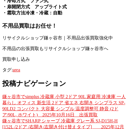
・冷却方式 ファン式
・扉開閉方式 アップライト式
・霜取方法冷凍・冷蔵：自動
不用品買取
はお任せ！
リサイクルショップ鎌ヶ谷市｜不用品出張買取強化中
不用品の出張買取もリサイクルショップ鎌ヶ谷市へ
買取申し込み
タグ:
area
投稿ナビゲーション
鎌ヶ谷市でsimplus 冷蔵庫 小型 2ドア 90L 家庭用 冷凍庫 一人
暮らし オフィス 新生活 2ドア 省エネ 右開き シンプラス SP-
90LD2 コンパクト 大容量 シンプル 温度調整可 静音 (2ド
ア/90L, ホワイト) 2025年10月16日 出張買取
鎌ヶ谷市でSHARP シャープ 冷蔵庫 グレー系 SJ-D15H-H
[152L /2ドア /右開き/左開き付け替えタイプ] 2025年12月