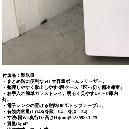
付属品：製氷皿
・まとめ階に便利な54L大容量ボトムフリーザー。
・整理しやすく取出しやす3段ケース「区っ切り棚冷凍室」
・お手入れ簡単ガラストレイ。明るく見やすいLED庫内
灯。
・電子レンジの置ける耐熱100℃トップテーブル。
・有効内容量(L)148(冷蔵：94、冷凍：54)
・寸法(幅W×奥行D×高さH)(mm)502×598×1275
・質量(kg)42