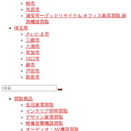
柏市
市原市
浦安市ーグッドリサイクル オフィス家具買取 厨
房機器買取
埼玉県
さいたま市
三郷市
八潮市
草加市
川口市
蕨市
戸田市
新座市
買取商品
生活家電買取
インテリア照明買取
デザイン家電買取
映像音響機器買取
オーディオ・AV機器買取