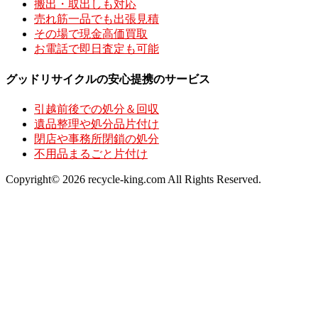
搬出・取出しも対応
売れ筋一品でも出張見積
その場で現金高価買取
お電話で即日査定も可能
グッドリサイクルの安心提携のサービス
引越前後での処分＆回収
遺品整理や処分品片付け
閉店や事務所閉鎖の処分
不用品まるごと片付け
Copyright© 2026 recycle-king.com All Rights Reserved.