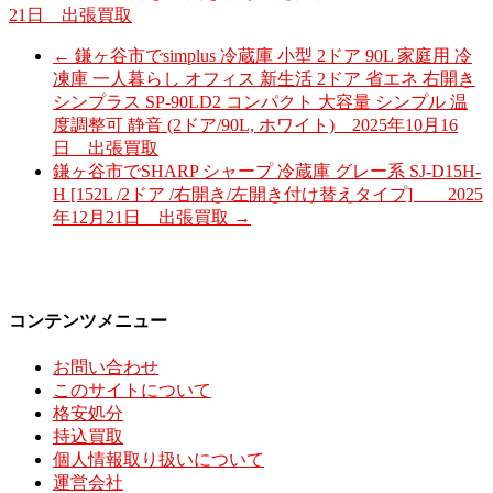
21日 出張買取
←
鎌ヶ谷市でsimplus 冷蔵庫 小型 2ドア 90L 家庭用 冷
凍庫 一人暮らし オフィス 新生活 2ドア 省エネ 右開き
シンプラス SP-90LD2 コンパクト 大容量 シンプル 温
度調整可 静音 (2ドア/90L, ホワイト) 2025年10月16
日 出張買取
鎌ヶ谷市でSHARP シャープ 冷蔵庫 グレー系 SJ-D15H-
H [152L /2ドア /右開き/左開き付け替えタイプ] 2025
年12月21日 出張買取
→
コンテンツメニュー
お問い合わせ
このサイトについて
格安処分
持込買取
個人情報取り扱いについて
運営会社