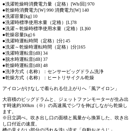
●洗濯乾燥時消費電力量（定格）[Wh/回] 970
●乾燥時消費電力[W] 990 消費電力[W] 140
●洗濯容量[kg] 10
●洗濯時標準使用水量（定格）[L]78
●洗濯～乾燥時標準使用水量（定格）[L]60
●乾燥容量[kg] 6
●洗濯時運転時間（定格）[分] 45
●洗濯～乾燥時運転時間（定格）[分]165
●洗濯時運転音[dB] 34
●脱水時運転音[dB] 37
●乾燥時運転音[dB] 48
●洗浄方式（名称）：センサービッグドラム洗浄
●乾燥方式（名称）：ヒートリサイクル乾燥
アイロンがけなしで着られる仕上がりへ「風アイロン」
大容積のビッグドラムと、ジェットファンモーターが生み出
す時速約300km（※）の高速風でシワを伸ばしながら乾燥し
ます。
※日立調べ。吹き出し口の面積と風量から換算した、吹き出
し口付近の速度。
槽の見えない部分の汚れを洗い流す「自動おそうじ」