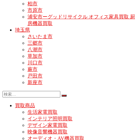
柏市
市原市
浦安市ーグッドリサイクル オフィス家具買取 厨
房機器買取
埼玉県
さいたま市
三郷市
八潮市
草加市
川口市
蕨市
戸田市
新座市
買取商品
生活家電買取
インテリア照明買取
デザイン家電買取
映像音響機器買取
オーディオ・AV機器買取