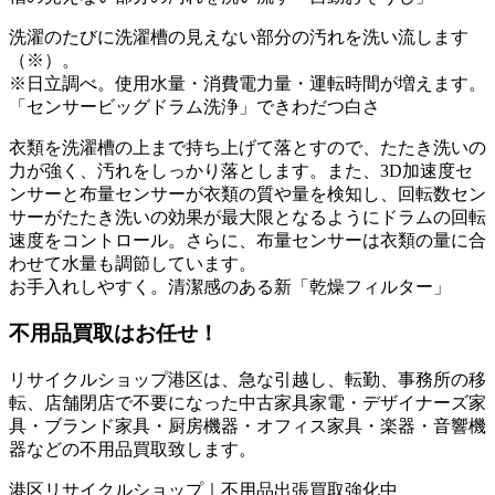
洗濯のたびに洗濯槽の見えない部分の汚れを洗い流します
（※）。
※日立調べ。使用水量・消費電力量・運転時間が増えます。
「センサービッグドラム洗浄」できわだつ白さ
衣類を洗濯槽の上まで持ち上げて落とすので、たたき洗いの
力が強く、汚れをしっかり落とします。また、3D加速度セ
ンサーと布量センサーが衣類の質や量を検知し、回転数セン
サーがたたき洗いの効果が最大限となるようにドラムの回転
速度をコントロール。さらに、布量センサーは衣類の量に合
わせて水量も調節しています。
お手入れしやすく。清潔感のある新「乾燥フィルター」
不用品買取
はお任せ！
リサイクルショップ港区は、急な引越し、転勤、事務所の移
転、店舗閉店で不要になった中古家具家電・デザイナーズ家
具・ブランド家具・厨房機器・オフィス家具・楽器・音響機
器などの不用品買取致します。
港区リサイクルショップ｜不用品出張買取強化中