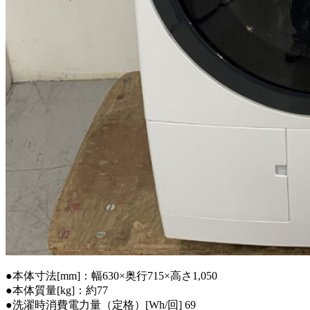
●本体寸法[mm]：幅630×奥行715×高さ1,050
●本体質量[kg]：約77
●洗濯時消費電力量（定格）[Wh/回] 69