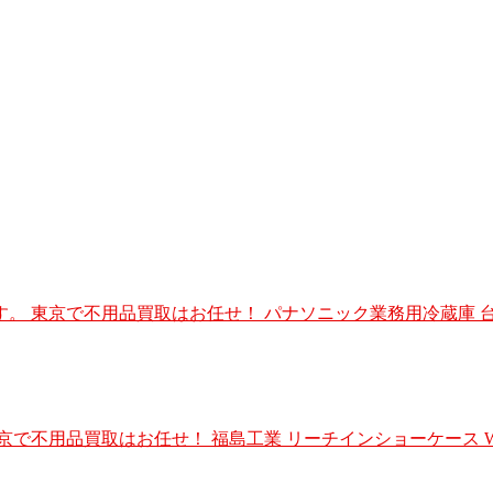
東京で不用品買取はお任せ！ パナソニック業務用冷蔵庫 台下冷蔵
買取はお任せ！ 福島工業 リーチインショーケース W600×D65