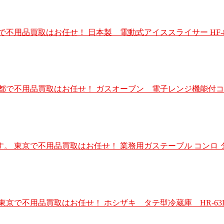
用品買取はお任せ！ 日本製 電動式アイススライサー HF-8
で不用品買取はお任せ！ ガスオーブン 電子レンジ機能付コンベッ
不用品買取はお任せ！ 業務用ガステーブル コンロ タニコー 3口ガス
買取はお任せ！ ホシザキ タテ型冷蔵庫 HR-63LZT 【LZシリー