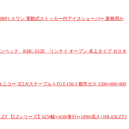
BP1 スワン 電動式ストッカー付アイスシェーバー 業務用か
ク RMC-S12E リンナイ オーブン 卓上タイプ ガスオ
テーブル J-TGT-150-3 都市ガス 1500×600×800
ズ】625(幅)×650(奥行)×1890(高さ) HR-63LZT3