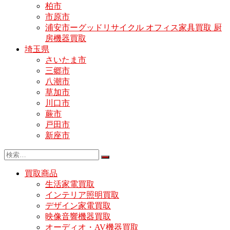
柏市
市原市
浦安市ーグッドリサイクル オフィス家具買取 厨
房機器買取
埼玉県
さいたま市
三郷市
八潮市
草加市
川口市
蕨市
戸田市
新座市
買取商品
生活家電買取
インテリア照明買取
デザイン家電買取
映像音響機器買取
オーディオ・AV機器買取