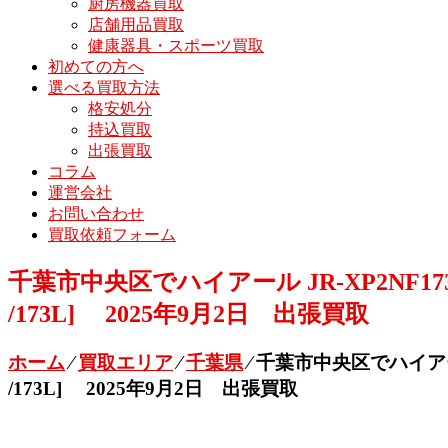
厨房機器買取
店舗用品買取
健康器具・スポーツ買取
初めての方へ
選べる買取方法
格安処分
持込買取
出張買取
コラム
運営会社
お問い合わせ
買取依頼フォーム
千葉市中央区でハイアール JR-XP2NF173
/173L] 2025年9月2日 出張買取
ホーム
⁄
買取エリア
⁄
千葉県
⁄
千葉市中央区でハイアール 
/173L] 2025年9月2日 出張買取