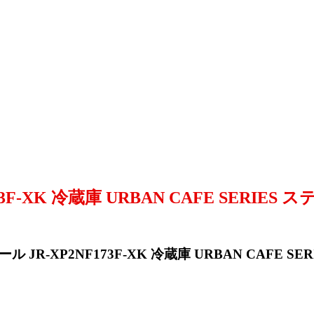
F-XK 冷蔵庫 URBAN CAFE SERIE
JR-XP2NF173F-XK 冷蔵庫 URBAN CAFE S