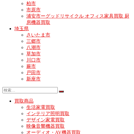
柏市
市原市
浦安市ーグッドリサイクル オフィス家具買取 厨
房機器買取
埼玉県
さいたま市
三郷市
八潮市
草加市
川口市
蕨市
戸田市
新座市
買取商品
生活家電買取
インテリア照明買取
デザイン家電買取
映像音響機器買取
オーディオ・AV機器買取