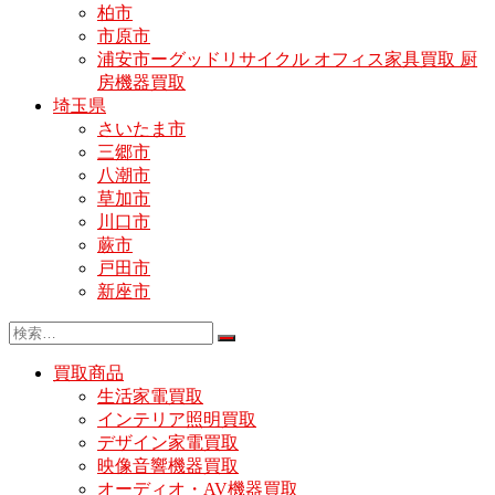
柏市
市原市
浦安市ーグッドリサイクル オフィス家具買取 厨
房機器買取
埼玉県
さいたま市
三郷市
八潮市
草加市
川口市
蕨市
戸田市
新座市
買取商品
生活家電買取
インテリア照明買取
デザイン家電買取
映像音響機器買取
オーディオ・AV機器買取