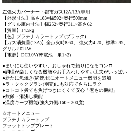
左強火力バーナー・都市ガス12A/13A専用
【外形寸法】高さ183×幅592×奥行500mm
【グリル庫内寸法】幅252×奥行311×高さ62
【質量】14.5kg
【色】プラチナカラートップ (ブラック)
【ガス消費量(13A)】全点火時8.60、 強火力4.20、標準2.95、
グリル2.02kW
【電源】DC3.0V(乾電池 単1×2)
●まいにち使いやすい、おしゃれで頼りになるコンロ
●調理が楽しくなる機能やお手入れしやすい工夫がいっぱい
●新たに魚焼き(網使用)にオートメニュー機能を追加
●ラ・クックグラン(別売)にも対応でさらにラク
●コトコト煮ても焦げつきにくくて安心「煮もの機能」
●炊飯・湯沸し機能
●温度キープ機能(強火力側/160～200度)
☆オートメニュー
プラチナカラートップ
フラットトッププレート