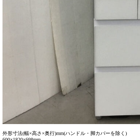
外形寸法(幅×高さ×奥行)mm(ハンドル・脚カバーを除く)
600×1820×698mm