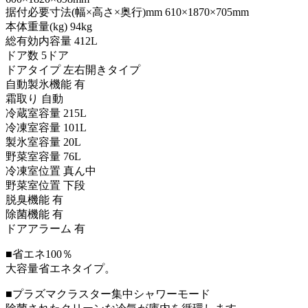
据付必要寸法(幅×高さ×奥行)mm 610×1870×705mm
本体重量(kg) 94kg
総有効内容量 412L
ドア数 5ドア
ドアタイプ 左右開きタイプ
自動製氷機能 有
霜取り 自動
冷蔵室容量 215L
冷凍室容量 101L
製氷室容量 20L
野菜室容量 76L
冷凍室位置 真ん中
野菜室位置 下段
脱臭機能 有
除菌機能 有
ドアアラーム 有
■省エネ100％
大容量省エネタイプ。
■プラズマクラスター集中シャワーモード