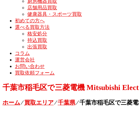
厨房機器買取
店舗用品買取
健康器具・スポーツ買取
初めての方へ
選べる買取方法
格安処分
持込買取
出張買取
コラム
運営会社
お問い合わせ
買取依頼フォーム
千葉市稲毛区で三菱電機 Mitsubishi El
ホーム
⁄
買取エリア
⁄
千葉県
⁄
千葉市稲毛区で三菱電機 Mi