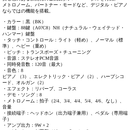
メトロノーム、パートナー・モードなど、デジタル・ピアノ
ならではの機能を搭載。
・カラー：黒（BK）
・鍵盤：88鍵（A0?C8）NH（ナチュラル・ウェイテッド・
ハンマー）鍵盤
・タッチ・コントロール：ライト（軽め）、ノーマル（標
準）、ヘビー（重め）
・ピッチ：トランスポーズ + チューニング
・音源：ステレオPCM音源
・同時発音数：120音（最大）
・音色：8
ピアノ （3）、エレクトリック・ピアノ（2）、ハープシコ
ード、オルガン（2）
・エフェクト：リバーブ、コーラス
・デモ・ソング：8
・メトロノーム：拍子（2/4、3/4、4/4、5/4、4/6、なし）、
音量
・接続端子：ヘッドホン（出力端子兼用）、ペダル（専用端
子）
・アンプ出力：9W × 2