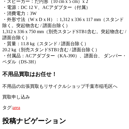
・スピーカー：だ円形（10 cm x 5 cm）x 2
・電源：DC 12 V、ACアダプター（付属）
・消費電力：3W
・外形寸法（W x D x H）：1,312 x 336 x 117 mm（スタンド
除く。突起物含む / 譜面台除く）
1,312 x 336 x 750 mm（別売スタンドSTB1含む。突起物含む /
譜面台除く）
・質量：11.8 kg（スタンド / 譜面台除く）
20.2 kg（別売スタンドSTB1含む / 譜面台除く）
・付属品：ACアダプター（KA-390）、譜面台、 ダンパー・
ペダル（DS-3H）
不用品買取
はお任せ！
不用品の出張買取もリサイクルショップ千葉市稲毛区へ
買取申し込み
タグ:
area
投稿ナビゲーション