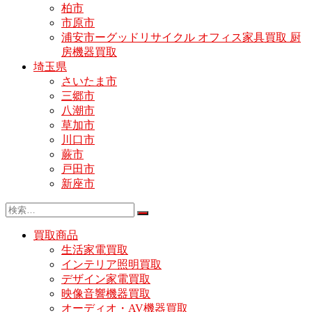
柏市
市原市
浦安市ーグッドリサイクル オフィス家具買取 厨
房機器買取
埼玉県
さいたま市
三郷市
八潮市
草加市
川口市
蕨市
戸田市
新座市
買取商品
生活家電買取
インテリア照明買取
デザイン家電買取
映像音響機器買取
オーディオ・AV機器買取