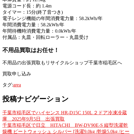
電源コード長：約 1.4m
タイマー：15分(終了音つき)
電子レンジ機能の年間消費電力量：58.2kWh/年
年間消費電力量：58.2kWh/年
年間待機時消費電力量：0.0kWh/年
付属品：丸皿・回転ローラー・丸皿受け
不用品買取
はお任せ！
不用品の出張買取もリサイクルショップ千葉市稲毛区へ
買取申し込み
タグ:
area
投稿ナビゲーション
千葉市稲毛区でハイセンス HR-D15C 150L ２ドア冷凍冷蔵
庫 2025年9月5日 出張買取
千葉市稲毛区で日立 HITACHI BW-DV90E-S 縦型洗濯乾
燥機 ビートウォッシュ シルバー [洗濯9.0kg /乾燥5.0kg /ヒー