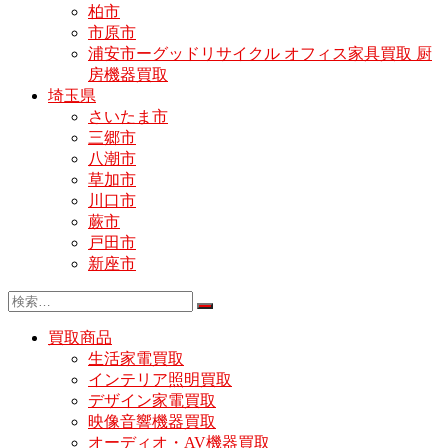
柏市
市原市
浦安市ーグッドリサイクル オフィス家具買取 厨
房機器買取
埼玉県
さいたま市
三郷市
八潮市
草加市
川口市
蕨市
戸田市
新座市
買取商品
生活家電買取
インテリア照明買取
デザイン家電買取
映像音響機器買取
オーディオ・AV機器買取