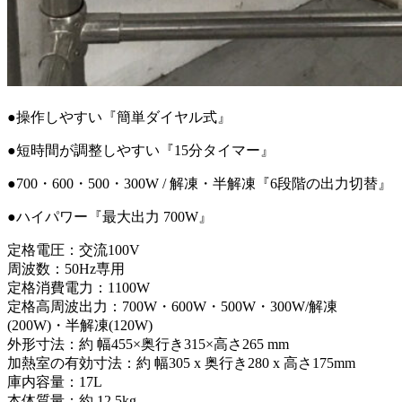
●操作しやすい『簡単ダイヤル式』
●短時間が調整しやすい『15分タイマー』
●700・600・500・300W / 解凍・半解凍『6段階の出力切替』
●ハイパワー『最大出力 700W』
定格電圧：交流100V
周波数：50Hz専用
定格消費電力：1100W
定格高周波出力：700W・600W・500W・300W/解凍
(200W)・半解凍(120W)
外形寸法：約 幅455×奥行き315×高さ265 mm
加熱室の有効寸法：約 幅305 x 奥行き280 x 高さ175mm
庫内容量：17L
本体質量：約 12.5kg