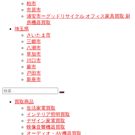
柏市
市原市
浦安市ーグッドリサイクル オフィス家具買取 厨
房機器買取
埼玉県
さいたま市
三郷市
八潮市
草加市
川口市
蕨市
戸田市
新座市
買取商品
生活家電買取
インテリア照明買取
デザイン家電買取
映像音響機器買取
オーディオ・AV機器買取