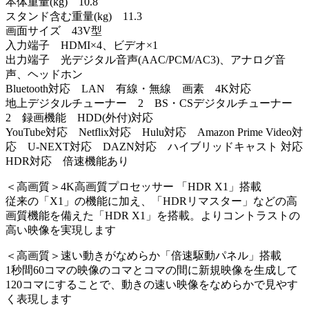
本体重量(kg) 10.8
スタンド含む重量(kg) 11.3
画面サイズ 43V型
入力端子 HDMI×4、ビデオ×1
出力端子 光デジタル音声(AAC/PCM/AC3)、アナログ音
声、ヘッドホン
Bluetooth対応 LAN 有線・無線 画素 4K対応
地上デジタルチューナー 2 BS・CSデジタルチューナー
2 録画機能 HDD(外付)対応
YouTube対応 Netflix対応 Hulu対応 Amazon Prime Video対
応 U-NEXT対応 DAZN対応 ハイブリッドキャスト 対応
HDR対応 倍速機能あり
＜高画質＞4K高画質プロセッサー 「HDR X1」搭載
従来の「X1」の機能に加え、「HDRリマスター」などの高
画質機能を備えた「HDR X1」を搭載。よりコントラストの
高い映像を実現します
＜高画質＞速い動きがなめらか「倍速駆動パネル」搭載
1秒間60コマの映像のコマとコマの間に新規映像を生成して
120コマにすることで、動きの速い映像をなめらかで見やす
く表現します