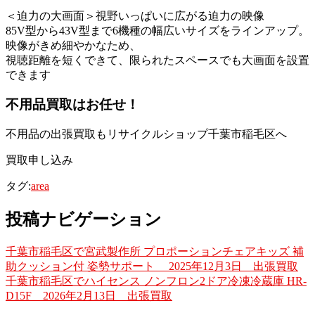
＜迫力の大画面＞視野いっぱいに広がる迫力の映像
85V型から43V型まで6機種の幅広いサイズをラインアップ。
映像がきめ細やかなため、
視聴距離を短くできて、限られたスペースでも大画面を設置
できます
不用品買取
はお任せ！
不用品の出張買取もリサイクルショップ千葉市稲毛区へ
買取申し込み
タグ:
area
投稿ナビゲーション
千葉市稲毛区で宮武製作所 プロポーションチェアキッズ 補
助クッション付 姿勢サポート 2025年12月3日 出張買取
千葉市稲毛区でハイセンス ノンフロン2ドア冷凍冷蔵庫 HR-
D15F 2026年2月13日 出張買取