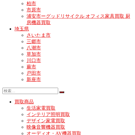
柏市
市原市
浦安市ーグッドリサイクル オフィス家具買取 厨
房機器買取
埼玉県
さいたま市
三郷市
八潮市
草加市
川口市
蕨市
戸田市
新座市
買取商品
生活家電買取
インテリア照明買取
デザイン家電買取
映像音響機器買取
オーディオ・AV機器買取