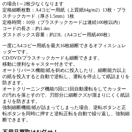
の場合1～2枚少なくなります
定格細断枚数：A4コピー用紙（上質紙64g/m2）13枚・プラ
スチックカード（厚さ1.5mm）1枚
定格時間：10分（プラスチックカードは連続100枚以内）
コードの長さ：約1.4m
ダストボックス容量：約23L（A4コピー用紙400枚）
一度にA4コピー用紙を最大16枚細断できるオフィスシュレ
ッダーです。
CD/DVD/プラスチックカードも細断できます。
移動に便利なキャスター付きです。
オートリバース機能/紙を斜めに投入したり、細断能力以上
の紙を投入すると自動で逆転し、運転を停止して紙詰まりを
防ぎます。
オートクリーニング機能/5回に1回自動運転をしてカッター
の汚れを落とすので、刃部分に細断クズが溜まりにくく紙詰
まりを防ぎます。
強制細断機能/紙が詰まってしまった場合、逆転ボタンと正
転ボタンを同時に押すと逆転正転を自動で繰り返し、強制細
断できます。