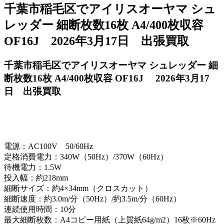
千葉市稲毛区でアイリスオーヤマ シュ
レッダー 細断枚数16枚 A4/400枚収容
OF16J 2026年3月17日 出張買取
千葉市稲毛区でアイリスオーヤマ シュレッダー 細
断枚数16枚 A4/400枚収容 OF16J 2026年3月17
日 出張買取
電源：AC100V 50/60Hz
定格消費電力：340W（50Hz）/370W（60Hz）
待機電力：1.5W
投入幅：約218mm
細断サイズ：約4×34mm（クロスカット）
細断速度：約3.0m/分（50Hz）/約3.5m/分（60Hz）
連続使用時間：10分
最大細断枚数：A4コピー用紙（上質紙64g/m2）16枚※60Hz