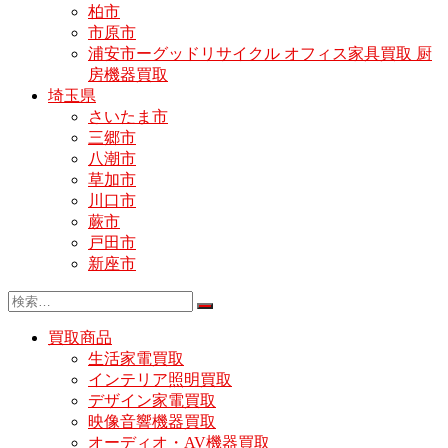
柏市
市原市
浦安市ーグッドリサイクル オフィス家具買取 厨
房機器買取
埼玉県
さいたま市
三郷市
八潮市
草加市
川口市
蕨市
戸田市
新座市
買取商品
生活家電買取
インテリア照明買取
デザイン家電買取
映像音響機器買取
オーディオ・AV機器買取