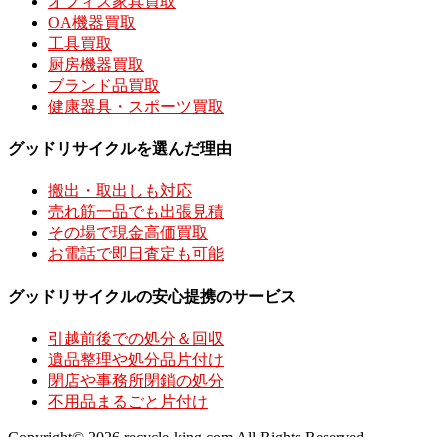
オフィス家具買取
OA機器買取
工具買取
厨房機器買取
ブランド品買取
健康器具・スポーツ買取
グッドリサイクルを選んだ理由
搬出・取出しも対応
売れ筋一品でも出張見積
その場で現金高価買取
お電話で即日査定も可能
グッドリサイクルの安心提携のサービス
引越前後での処分＆回収
遺品整理や処分品片付け
閉店や事務所閉鎖の処分
不用品まるごと片付け
Copyright© 2026 recycle-king.com All Rights Reserved.