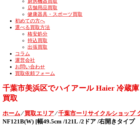
厨房機器買取
店舗用品買取
健康器具・スポーツ買取
初めての方へ
選べる買取方法
格安処分
持込買取
出張買取
コラム
運営会社
お問い合わせ
買取依頼フォーム
千葉市美浜区でハイアール Haier 冷蔵庫 ホワ
買取
ホーム
⁄
買取エリア
⁄
千葉市ーリサイクルショップ 
NF121B(W) [幅49.5cm /121L /2ドア /右開き