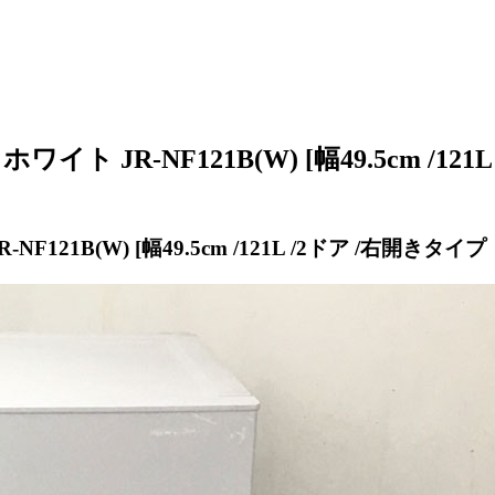
イト JR-NF121B(W) [幅49.5cm /1
F121B(W) [幅49.5cm /121L /2ドア /右開き