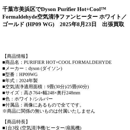
千葉市美浜区でDyson Purifier Hot+Cool™
Formaldehyde空気清浄ファンヒーター ホワイト／
ゴールド (HP09 WG) 2025年8月23日 出張買取
【商品情報】
■商品名：PURIFIER HOT+COOL FORMALDEHYDE
■メーカー：dyson (ダイソン)
■型番：HP09WG
■年式：2024年製
■空気清浄適用面積：9畳(30分)/25畳(60分)
■サイズ：高さ764×幅248×奥行248mm
■色：ホワイト/シルバー
■付属品：画像にあるもので全てです。
※商品に関係の無いものは付属いたしません
【商品特長】
■1台3役 (空気清浄機/ヒーター/扇風機)