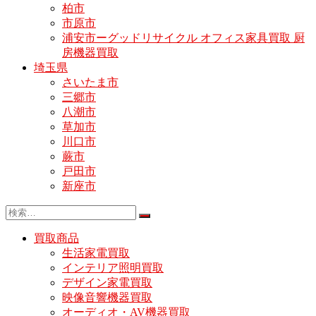
柏市
市原市
浦安市ーグッドリサイクル オフィス家具買取 厨
房機器買取
埼玉県
さいたま市
三郷市
八潮市
草加市
川口市
蕨市
戸田市
新座市
買取商品
生活家電買取
インテリア照明買取
デザイン家電買取
映像音響機器買取
オーディオ・AV機器買取