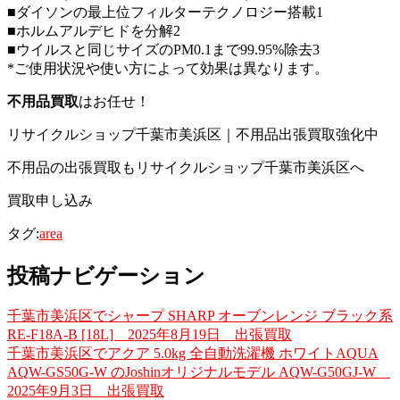
■ダイソンの最上位フィルターテクノロジー搭載1
■ホルムアルデヒドを分解2
■ウイルスと同じサイズのPM0.1まで99.95%除去3
*ご使用状況や使い方によって効果は異なります。
不用品買取
はお任せ！
リサイクルショップ千葉市美浜区｜不用品出張買取強化中
不用品の出張買取もリサイクルショップ千葉市美浜区へ
買取申し込み
タグ:
area
投稿ナビゲーション
千葉市美浜区でシャープ SHARP オーブンレンジ ブラック系
RE-F18A-B [18L] 2025年8月19日 出張買取
千葉市美浜区でアクア 5.0kg 全自動洗濯機 ホワイトAQUA
AQW-GS50G-W のJoshinオリジナルモデル AQW-G50GJ-W
2025年9月3日 出張買取