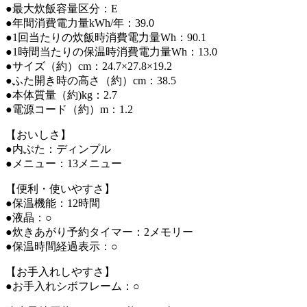
●最大炊飯容量区分：E
●年間消費電力量kWh/年：39.0
●1回当たりの炊飯時消費電力量Wh：90.1
●1時間当たりの保温時消費電力量Wh：13.0
●サイズ（約）cm：24.7×27.8×19.2
●ふた開き時の高さ（約）cm：38.5
●本体質量（約)kg：2.7
●電源コード（約）m：1.2
【おいしさ】
●内ぶた：ディンプル
●メニュー：13メニュー
【便利・使いやすさ】
●保温機能：12時間
●液晶：○
●炊きあがり予約タイマー：2メモリー
●保温時間経過表示：○
【お手入れしやすさ】
●お手入れシボフレーム：○