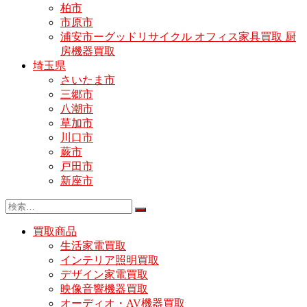
柏市
市原市
浦安市ーグッドリサイクル オフィス家具買取 厨
房機器買取
埼玉県
さいたま市
三郷市
八潮市
草加市
川口市
蕨市
戸田市
新座市
買取商品
生活家電買取
インテリア照明買取
デザイン家電買取
映像音響機器買取
オーディオ・AV機器買取