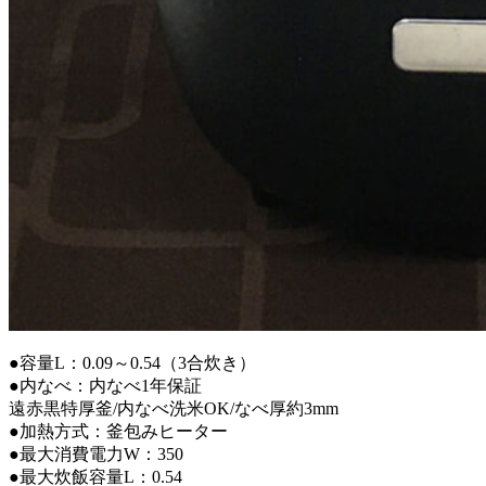
●容量L：0.09～0.54（3合炊き）
●内なべ：内なべ1年保証
遠赤黒特厚釜/内なべ洗米OK/なべ厚約3mm
●加熱方式：釜包みヒーター
●最大消費電力W：350
●最大炊飯容量L：0.54