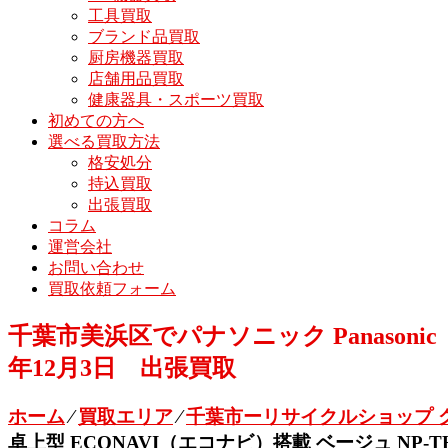
工具買取
ブランド品買取
厨房機器買取
店舗用品買取
健康器具・スポーツ買取
初めての方へ
選べる買取方法
格安処分
持込買取
出張買取
コラム
運営会社
お問い合わせ
買取依頼フォーム
千葉市美浜区でパナソニック Panasonic
年12月3日 出張買取
ホーム
⁄
買取エリア
⁄
千葉市ーリサイクルショップ 
卓上型 ECONAVI（エコナビ）搭載 ベージュ NP-T