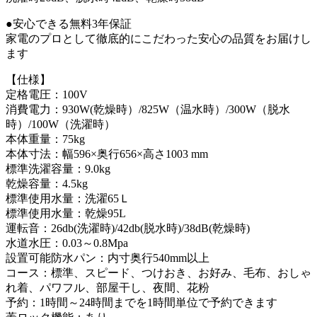
●安心できる無料3年保証
家電のプロとして徹底的にこだわった安心の品質をお届けし
ます
【仕様】
定格電圧：100V
消費電力：930W(乾燥時）/825W（温水時）/300W（脱水
時）/100W（洗濯時）
本体重量：75kg
本体寸法：幅596×奥行656×高さ1003 mm
標準洗濯容量：9.0kg
乾燥容量：4.5kg
標準使用水量：洗濯65Ｌ
標準使用水量：乾燥95L
運転音：26db(洗濯時)/42db(脱水時)/38dB(乾燥時)
水道水圧：0.03～0.8Mpa
設置可能防水パン：内寸奥行540mm以上
コース：標準、スピード、つけおき、お好み、毛布、おしゃ
れ着、パワフル、部屋干し、夜間、花粉
予約：1時間～24時間までを1時間単位で予約できます