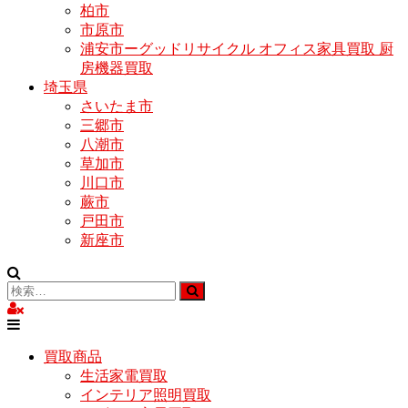
柏市
市原市
浦安市ーグッドリサイクル オフィス家具買取 厨
房機器買取
埼玉県
さいたま市
三郷市
八潮市
草加市
川口市
蕨市
戸田市
新座市
買取商品
生活家電買取
インテリア照明買取