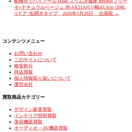
船橋市でハイアール Haier スリム冷蔵庫 freemo(フリー
モ) ナチュラルベージュ JR-SX21A(C) [幅45.3cm /208L
/2ドア /右開きタイプ 2026年5月29日 出張取
→
コンテンツメニュー
お問い合わせ
このサイトについて
格安処分
持込買取
個人情報取り扱いについて
運営会社
買取商品カテゴリー
デザイン家電買取
インテリア照明買取
美容機器買取
オーディオ・AV機器買取