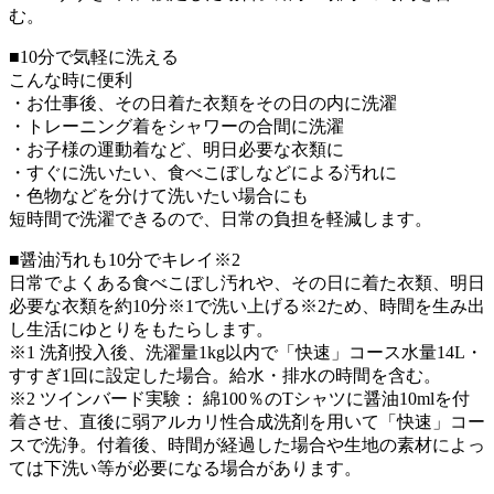
む。
■10分で気軽に洗える
こんな時に便利
・お仕事後、その日着た衣類をその日の内に洗濯
・トレーニング着をシャワーの合間に洗濯
・お子様の運動着など、明日必要な衣類に
・すぐに洗いたい、食べこぼしなどによる汚れに
・色物などを分けて洗いたい場合にも
短時間で洗濯できるので、日常の負担を軽減します。
■醤油汚れも10分でキレイ※2
日常でよくある食べこぼし汚れや、その日に着た衣類、明日
必要な衣類を約10分※1で洗い上げる※2ため、時間を生み出
し生活にゆとりをもたらします。
※1 洗剤投入後、洗濯量1kg以内で「快速」コース水量14L・
すすぎ1回に設定した場合。給水・排水の時間を含む。
※2 ツインバード実験： 綿100％のTシャツに醤油10mlを付
着させ、直後に弱アルカリ性合成洗剤を用いて「快速」コー
スで洗浄。付着後、時間が経過した場合や生地の素材によっ
ては下洗い等が必要になる場合があります。