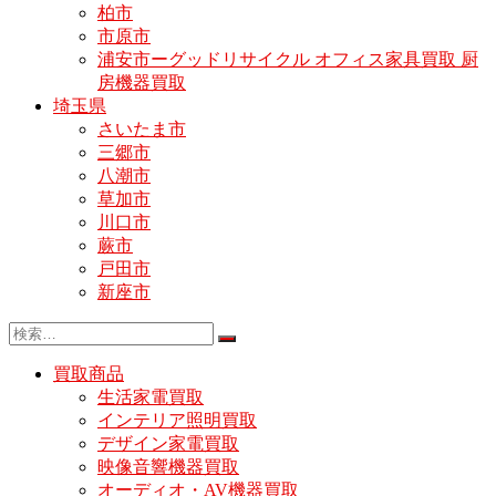
柏市
市原市
浦安市ーグッドリサイクル オフィス家具買取 厨
房機器買取
埼玉県
さいたま市
三郷市
八潮市
草加市
川口市
蕨市
戸田市
新座市
買取商品
生活家電買取
インテリア照明買取
デザイン家電買取
映像音響機器買取
オーディオ・AV機器買取