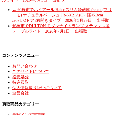
ルライト 2026年7月1日 出張取
←
船橋市でハイアール Haier スリム冷蔵庫 freemo(フリ
ーモ) ナチュラルベージュ JR-SX21A(C) [幅45.3cm
/208L /2ドア /右開きタイプ 2026年5月29日 出張取
船橋市でDULTON モダンナイトランプ ステンレス製
テーブルライト 2026年7月1日 出張取
→
コンテンツメニュー
お問い合わせ
このサイトについて
格安処分
持込買取
個人情報取り扱いについて
運営会社
買取商品カテゴリー
デザイン家電買取