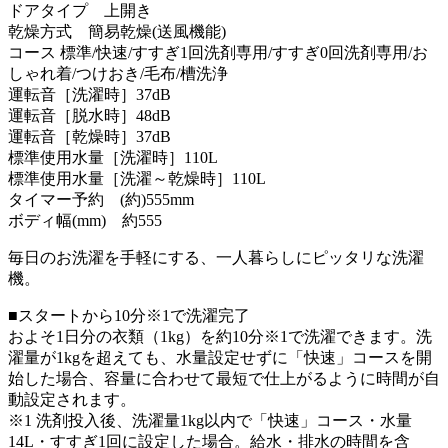
ドアタイプ 上開き
乾燥方式 簡易乾燥(送風機能)
コース 標準/快速/すすぎ1回洗剤専用/すすぎ0回洗剤専用/お
しゃれ着/つけおき/毛布/槽洗浄
運転音［洗濯時］37dB
運転音［脱水時］48dB
運転音［乾燥時］37dB
標準使用水量［洗濯時］110L
標準使用水量［洗濯～乾燥時］110L
タイマー予約 (約)555mm
ボディ幅(mm) 約555
毎日のお洗濯を手軽にする、一人暮らしにピッタリな洗濯
機。
■スタートから10分※1で洗濯完了
およそ1日分の衣類（1kg）を約10分※1で洗濯できます。洗
濯量が1kgを超えても、水量設定せずに「快速」コースを開
始した場合、容量に合わせて最短で仕上がるように時間が自
動設定されます。
※1 洗剤投入後、洗濯量1kg以内で「快速」コース・水量
14L・すすぎ1回に設定した場合。給水・排水の時間を含