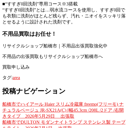
■“すすぎ0回洗剤”専用コース※3搭載
“すすぎ0回洗剤”とは…弱水流コースを使用し、すすぎ0回で
も衣類に洗剤がほとんど残らず、汚れ・ニオイをスッキリ落
とせるように設計された洗剤です。
不用品買取はお任せ！
リサイクルショップ船橋市｜不用品出張買取強化中
不用品の出張買取もリサイクルショップ船橋市へ
買取申し込み
タグ:
area
投稿ナビゲーション
船橋市でハイアール Haier スリム冷蔵庫 freemo(フリーモ) ナ
チュラルベージュ JR-SX21A(C) [幅45.3cm /208L /2ドア /右開
きタイプ 2026年5月29日 出張取
船橋市でDULTON モダンナイトランプ ステンレス製 テーブ