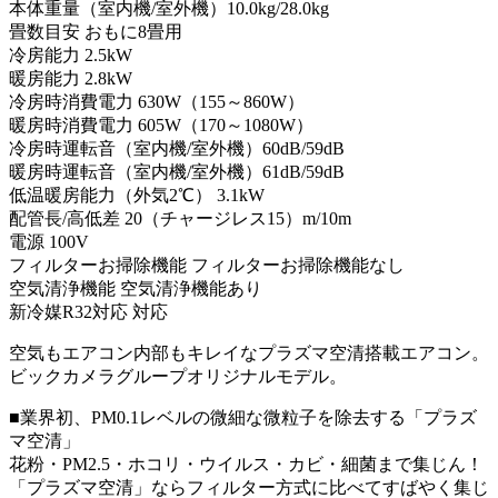
本体重量（室内機/室外機）10.0kg/28.0kg
畳数目安 おもに8畳用
冷房能力 2.5kW
暖房能力 2.8kW
冷房時消費電力 630W（155～860W）
暖房時消費電力 605W（170～1080W）
冷房時運転音（室内機/室外機）60dB/59dB
暖房時運転音（室内機/室外機）61dB/59dB
低温暖房能力（外気2℃） 3.1kW
配管長/高低差 20（チャージレス15）m/10m
電源 100V
フィルターお掃除機能 フィルターお掃除機能なし
空気清浄機能 空気清浄機能あり
新冷媒R32対応 対応
空気もエアコン内部もキレイなプラズマ空清搭載エアコン。
ビックカメラグループオリジナルモデル。
■業界初、PM0.1レベルの微細な微粒子を除去する「プラズ
マ空清」
花粉・PM2.5・ホコリ・ウイルス・カビ・細菌まで集じん！
「プラズマ空清」ならフィルター方式に比べてすばやく集じ