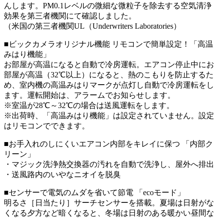
んします。PM0.1レベルの微細な微粒子を除去する空気清浄
効果を第三者機関にて確認しました。
（米国の第三者機関UL（Underwriters Laboratories）
■ビックカメラオリジナル機能 リモコンで簡単設定！「高温
みはり機能」
お部屋が高温になると自動で冷房運転。エアコン停止中にお
部屋が高温（32℃以上）になると、熱のこもりを防止するた
め、室内機の高温みはりマークが点灯し自動で冷房運転をし
ます。運転開始は、アラームでお知らせします。
※室温が28℃～32℃の場合は送風運転をします。
※出荷時、「高温みはり機能」は設定されていません。設定
はリモコンでできます。
■お手入れのしにくいエアコン内部をキレイに保つ 「内部ク
リーン」
・マジック洗浄熱交換器の汚れを自動で洗浄し、屋外へ排出
・送風路内のいやなニオイを脱臭
■センサーで電気のムダを省いて節電 「ecoモード」
明るさ［日当たり］サーチセンサーを搭載。夏場は日射がな
くなる夕方など暗くなると、冬場は日射のある暖かい昼間な