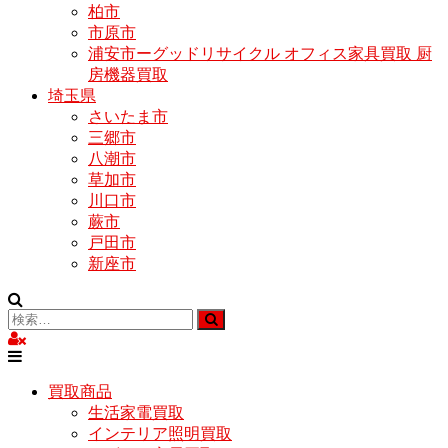
柏市
市原市
浦安市ーグッドリサイクル オフィス家具買取 厨
房機器買取
埼玉県
さいたま市
三郷市
八潮市
草加市
川口市
蕨市
戸田市
新座市
買取商品
生活家電買取
インテリア照明買取