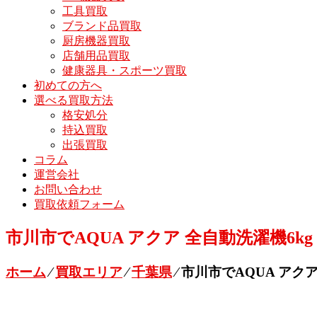
工具買取
ブランド品買取
厨房機器買取
店舗用品買取
健康器具・スポーツ買取
初めての方へ
選べる買取方法
格安処分
持込買取
出張買取
コラム
運営会社
お問い合わせ
買取依頼フォーム
市川市でAQUA アクア 全自動洗濯機6kg ホワ
ホーム
⁄
買取エリア
⁄
千葉県
⁄
市川市でAQUA アクア 