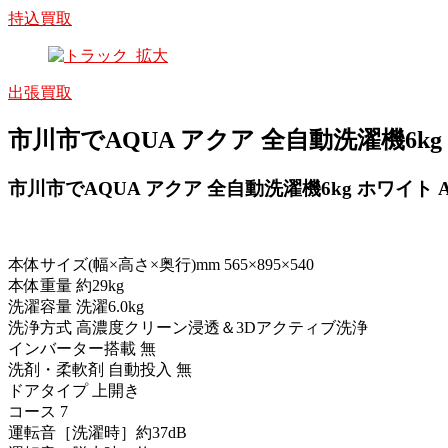
持込買取
出張買取
市川市でAQUA アクア 全自動洗濯機6kg ホワ
市川市でAQUA アクア 全自動洗濯機6kg ホワイト AQW
本体サイズ(幅×高さ×奥行)mm 565×895×540
本体重量 約29kg
洗濯容量 洗濯6.0kg
洗浄方式 高濃度クリーン浸透＆3Dアクティブ洗浄
インバーター搭載 無
洗剤・柔軟剤 自動投入 無
ドアタイプ 上開き
コース 7
運転音［洗濯時］約37dB