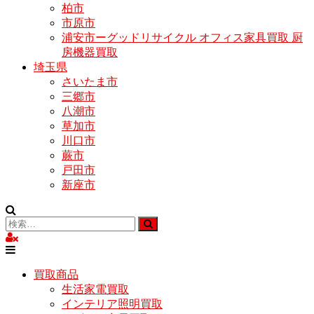
柏市
市原市
浦安市ーグッドリサイクル オフィス家具買取 厨
房機器買取
埼玉県
さいたま市
三郷市
八潮市
草加市
川口市
蕨市
戸田市
新座市
買取商品
生活家電買取
インテリア照明買取