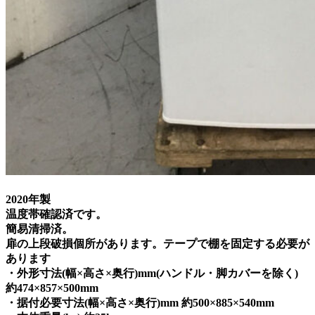
2020年製
温度帯確認済です。
簡易清掃済。
扉の上段破損個所があります。テープで棚を固定する必要が
あります
・外形寸法(幅×高さ×奥行)mm(ハンドル・脚カバーを除く)
約474×857×500mm
・据付必要寸法(幅×高さ×奥行)mm 約500×885×540mm