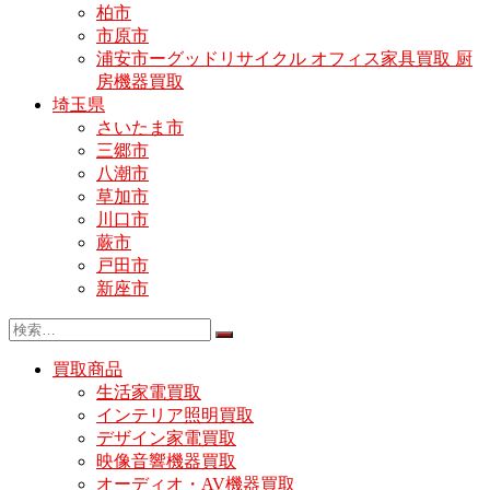
柏市
市原市
浦安市ーグッドリサイクル オフィス家具買取 厨
房機器買取
埼玉県
さいたま市
三郷市
八潮市
草加市
川口市
蕨市
戸田市
新座市
買取商品
生活家電買取
インテリア照明買取
デザイン家電買取
映像音響機器買取
オーディオ・AV機器買取