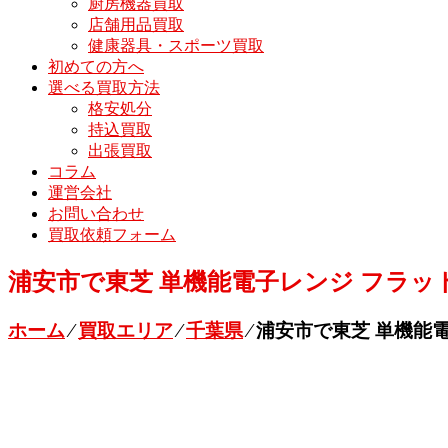
厨房機器買取
店舗用品買取
健康器具・スポーツ買取
初めての方へ
選べる買取方法
格安処分
持込買取
出張買取
コラム
運営会社
お問い合わせ
買取依頼フォーム
浦安市で東芝 単機能電子レンジ フラットタ
ホーム
⁄
買取エリア
⁄
千葉県
⁄
浦安市で東芝 単機能電子