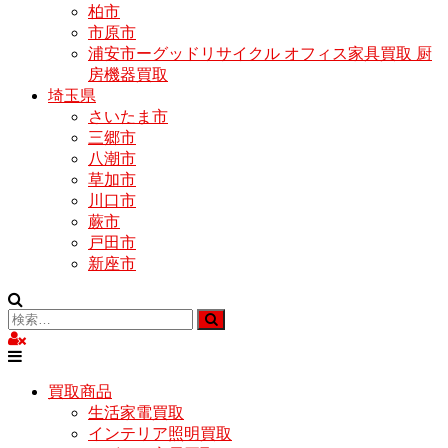
柏市
市原市
浦安市ーグッドリサイクル オフィス家具買取 厨
房機器買取
埼玉県
さいたま市
三郷市
八潮市
草加市
川口市
蕨市
戸田市
新座市
買取商品
生活家電買取
インテリア照明買取