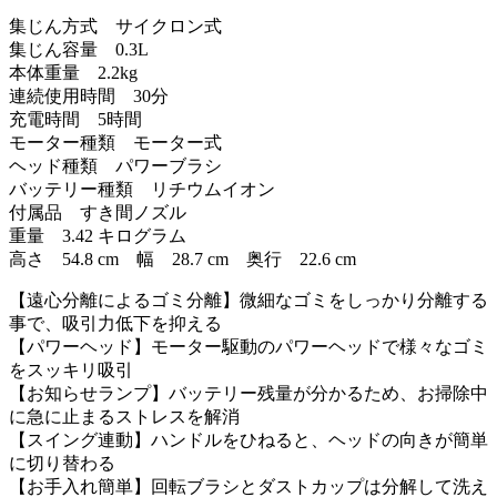
集じん方式 サイクロン式
集じん容量 0.3L
本体重量 2.2kg
連続使用時間 30分
充電時間 5時間
モーター種類 モーター式
ヘッド種類 パワーブラシ
バッテリー種類 リチウムイオン
付属品 すき間ノズル
重量 3.42 キログラム
高さ 54.8 cm 幅 28.7 cm 奥行 22.6 cm
【遠心分離によるゴミ分離】微細なゴミをしっかり分離する
事で、吸引力低下を抑える
【パワーヘッド】モーター駆動のパワーヘッドで様々なゴミ
をスッキリ吸引
【お知らせランプ】バッテリー残量が分かるため、お掃除中
に急に止まるストレスを解消
【スイング連動】ハンドルをひねると、ヘッドの向きが簡単
に切り替わる
【お手入れ簡単】回転ブラシとダストカップは分解して洗え