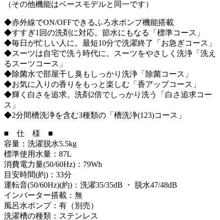
（その他機能はベースモデルと同一です）
◆赤外線でON/OFFできるふろ水ポンプ機能搭載
◆すすぎ1回の洗剤に対応。節水にもなる「標準コース」
◆毎日が忙しい人に。最短10分で洗濯終了「お急ぎコース」
◆スーツは自宅で洗う時代に。スーツをやさしく洗浄「洗え
るスーツコース」
◆除菌水で部屋干し臭もしっかり洗浄「除菌コース」
◆お気に入りの香りをもっと楽しむ「香アップコース」
◆輝く白さを追求。洗剤2倍でしっかり洗う「白さ追求コー
ス」
◆2分間槽洗浄を含む3種類の「槽洗浄(123)コース」
■ 仕 様 ■
容量：洗濯脱水5.5kg
標準使用水量：87L
消費電力量(50/60Hz)：79Wh
目安時間(約)：33分
運転音(50/60Hz)(約)：洗濯35/35dB ・ 脱水47/48dB
インバーター搭載：無
風呂水ポンプ：有（別売）
洗濯槽の種類：ステンレス