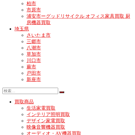
柏市
市原市
浦安市ーグッドリサイクル オフィス家具買取 厨
房機器買取
埼玉県
さいたま市
三郷市
八潮市
草加市
川口市
蕨市
戸田市
新座市
買取商品
生活家電買取
インテリア照明買取
デザイン家電買取
映像音響機器買取
オーディオ・AV機器買取