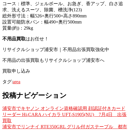
コース：標準、ジェルボール、お急ぎ、香アップ、白さ追
求、洗えるスーツ、除菌、槽洗浄(123)
総外形寸法：幅526×奥行500×高さ890mm
設置可能防水パン：幅490×奥行500mm
質量(約)：29kg
不用品買取
はお任せ！
リサイクルショップ浦安市｜不用品出張買取強化中
不用品の出張買取もリサイクルショップ浦安市へ
買取申し込み
タグ:
area
投稿ナビゲーション
浦安市でキヤノン オンライン資格確認用 顔認証付きカード
リーダー Hi-CARA ハイカラ UFT-S1905(NU) 7月4日 出張
買取
浦安市でリンナイ RTE350GRL グリル付ガステーブル 都市