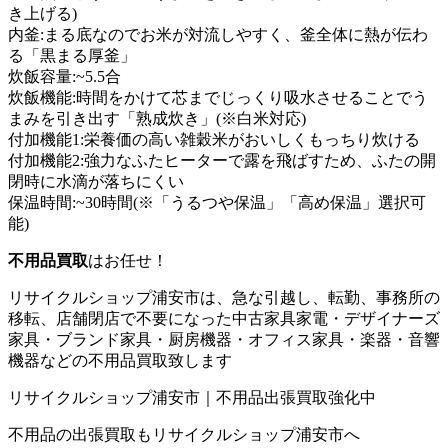
き上げる)
内釜:まる底なのでお米が対流しやすく、釜全体に熱が伝わ
る「黒まる厚釜」
炊飯容量:~5.5合
炊飯機能:時間をかけて芯までじっくり吸水させることでう
まみを引き出す「熟成炊き」(※白米対応)
付加機能1:栄養価の高い雑穀米がおいしくもっちり炊ける
付加機能2:強力なふたヒーターで露を飛ばすため、ふたの開
閉時に水滴が落ちにくい
保温時間:~30時間(※「うるつや保温」「高め保温」選択可
能)
不用品買取
はお任せ！
リサイクルショップ浦安市は、急な引越し、転勤、事務所の
移転、店舗閉店で不要になった中古家具家電・デザイナーズ
家具・ブランド家具・厨房機器・オフィス家具・楽器・音響
機器などの不用品買取致します
リサイクルショップ浦安市｜不用品出張買取強化中
不用品の出張買取もリサイクルショップ浦安市へ