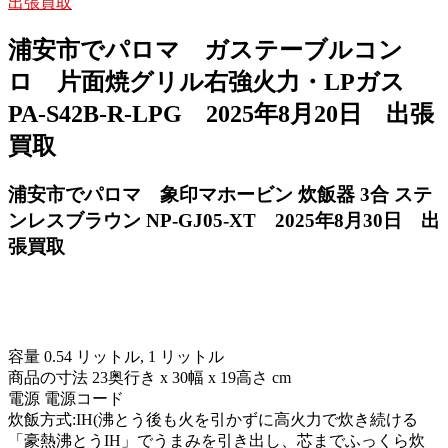
出張買取
浦安市でパロマ ガステーブルコン
ロ 片面焼グリル右強火力・LPガス
PA-S42B-R-LPG 2025年8月20日 出張
買取
浦安市でパロマ 象印マホービン 炊飯器 3合 ステ
ンレスブラウン NP-GJ05-XT 2025年8月30日 出
張買取
容量 0.54 リットル, 1 リットル
商品の寸法 23奥行き x 30幅 x 19高さ cm
電源 電源コード
炊飯方式:IH(沸とう後も火を引かずに高火力で炊き続ける
「豪熱沸とうIH」でうまみを引き出し、芯までふっくら炊