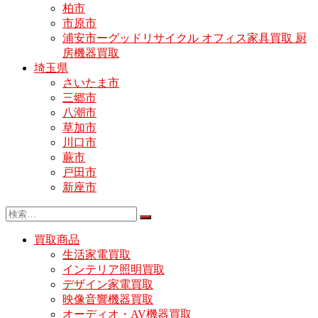
柏市
市原市
浦安市ーグッドリサイクル オフィス家具買取 厨
房機器買取
埼玉県
さいたま市
三郷市
八潮市
草加市
川口市
蕨市
戸田市
新座市
買取商品
生活家電買取
インテリア照明買取
デザイン家電買取
映像音響機器買取
オーディオ・AV機器買取