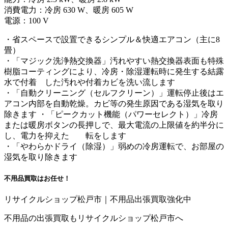
消費電力：冷房 630 W、暖房 605 W
電源：100 V
・省スペースで設置できるシンプル＆快適エアコン（主に8
畳）
・「マジック洗浄熱交換器」汚れやすい熱交換器表面も特殊
樹脂コーティングにより、冷房・除湿運転時に発生する結露
水で付着 した汚れや付着カビを洗い流します
・「自動クリーニング（セルフクリーン）」運転停止後はエ
アコン内部を自動乾燥。カビ等の発生原因である湿気を取り
除きます ・「ピークカット機能（パワーセレクト）」冷房
または暖房ボタンの長押しで、最大電流の上限値を約半分に
し、電力を抑えた 転をします
・「やわらかドライ（除湿）」弱めの冷房運転で、お部屋の
湿気を取り除きます
不用品買取
はお任せ！
リサイクルショップ松戸市｜不用品出張買取強化中
不用品の出張買取もリサイクルショップ松戸市へ