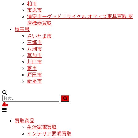
柏市
市原市
浦安市ーグッドリサイクル オフィス家具買取 厨
房機器買取
埼玉県
さいたま市
三郷市
八潮市
草加市
川口市
蕨市
戸田市
新座市
買取商品
生活家電買取
インテリア照明買取