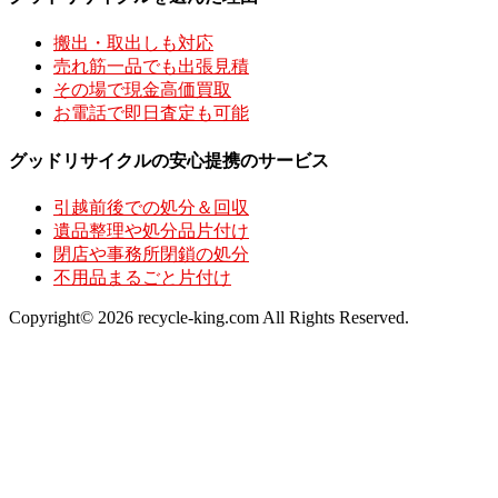
搬出・取出しも対応
売れ筋一品でも出張見積
その場で現金高価買取
お電話で即日査定も可能
グッドリサイクルの安心提携のサービス
引越前後での処分＆回収
遺品整理や処分品片付け
閉店や事務所閉鎖の処分
不用品まるごと片付け
Copyright© 2026 recycle-king.com All Rights Reserved.