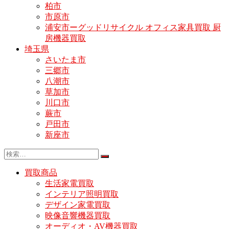
柏市
市原市
浦安市ーグッドリサイクル オフィス家具買取 厨
房機器買取
埼玉県
さいたま市
三郷市
八潮市
草加市
川口市
蕨市
戸田市
新座市
買取商品
生活家電買取
インテリア照明買取
デザイン家電買取
映像音響機器買取
オーディオ・AV機器買取