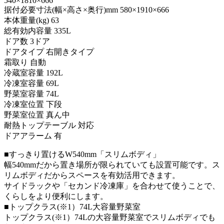
540×1810×666
据付必要寸法(幅×高さ×奥行)mm 580×1910×666
本体重量(kg) 63
総有効内容量 335L
ドア数 3ドア
ドアタイプ 右開きタイプ
霜取り 自動
冷蔵室容量 192L
冷凍室容量 69L
野菜室容量 74L
冷凍室位置 下段
野菜室位置 真ん中
耐熱トップテーブル 対応
ドアアラーム 有
■すっきり置けるW540mm「スリムボディ」
幅540mmだから置き場所が限られていても設置可能です。ス
リムボディだからスペースを有効活用できます。
サイドラックや「セカンド冷凍庫」を合わせて使うことで、
くらしをより便利にします。
■トップクラス(※1）74L大容量野菜室
トップクラス(※1）74Lの大容量野菜室でスリムボディでも