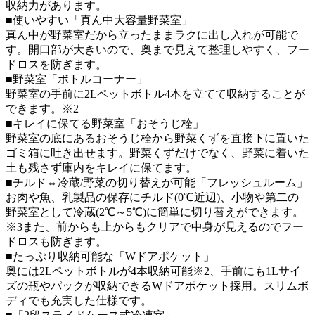
収納力があります。
■使いやすい「真ん中大容量野菜室」
真ん中が野菜室だから立ったままラクに出し入れが可能で
す。開口部が大きいので、奥まで見えて整理しやすく、フー
ドロスを防ぎます。
■野菜室「ボトルコーナー」
野菜室の手前に2Lペットボトル4本を立てて収納することが
できます。※2
■キレイに保てる野菜室「おそうじ栓」
野菜室の底にあるおそうじ栓から野菜くずを直接下に置いた
ゴミ箱に吐き出せます。野菜くずだけでなく、野菜に着いた
土も残さず庫内をキレイに保てます。
■チルド⇔冷蔵/野菜の切り替えが可能「フレッシュルーム」
お肉や魚、乳製品の保存にチルド(0℃近辺)、小物や第二の
野菜室として冷蔵(2℃～5℃)に簡単に切り替えができます。
※3また、前からも上からもクリアで中身が見えるのでフー
ドロスも防ぎます。
■たっぷり収納可能な「Wドアポケット」
奥には2Lペットボトルが4本収納可能※2、手前にも1Lサイ
ズの瓶やパックが収納できるWドアポケット採用。スリムボ
ディでも充実した仕様です。