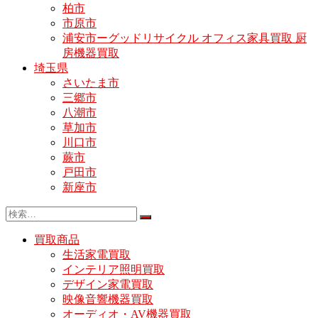
柏市
市原市
浦安市ーグッドリサイクル オフィス家具買取 厨
房機器買取
埼玉県
さいたま市
三郷市
八潮市
草加市
川口市
蕨市
戸田市
新座市
買取商品
生活家電買取
インテリア照明買取
デザイン家電買取
映像音響機器買取
オーディオ・AV機器買取