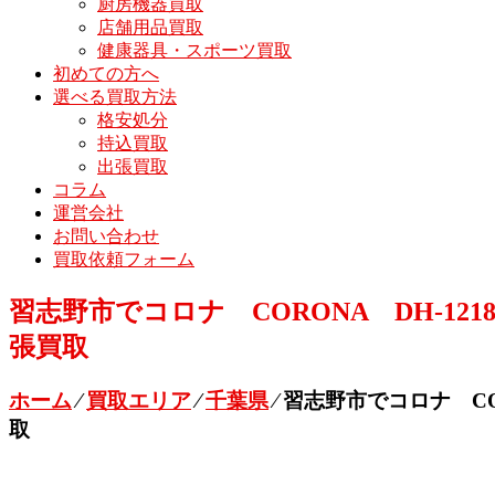
厨房機器買取
店舗用品買取
健康器具・スポーツ買取
初めての方へ
選べる買取方法
格安処分
持込買取
出張買取
コラム
運営会社
お問い合わせ
買取依頼フォーム
習志野市でコロナ CORONA DH-121
張買取
ホーム
⁄
買取エリア
⁄
千葉県
⁄
習志野市でコロナ COR
取