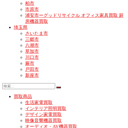
柏市
市原市
浦安市ーグッドリサイクル オフィス家具買取 厨
房機器買取
埼玉県
さいたま市
三郷市
八潮市
草加市
川口市
蕨市
戸田市
新座市
買取商品
生活家電買取
インテリア照明買取
デザイン家電買取
映像音響機器買取
オーディオ・AV機器買取