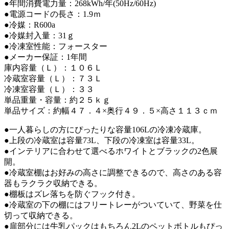
●年間消費電力量：268kWh/年(50Hz/60Hz)
●電源コードの長さ：1.9ｍ
●冷媒：R600a
●冷媒封入量：31ｇ
●冷凍室性能：フォースター
●メーカー保証：1年間
庫内容量（Ｌ）：１０６Ｌ
冷蔵室容量（Ｌ）：７３Ｌ
冷凍室容量（Ｌ）：３３
単品重量・容量：約２５ｋｇ
単品サイズ：約幅４７．４×奥行４９．５×高さ１１３ｃｍ
●一人暮らしの方にぴったりな容量106Lの冷凍冷蔵庫。
●上段の冷蔵室は容量73L、下段の冷凍室は容量33L。
●インテリアに合わせて選べるホワイトとブラックの2色展
開。
●冷蔵室棚はお好みの高さに調整できるので、高さのある容
器もラクラク収納できる。
●棚板はズレ落ちを防ぐフック付き。
●冷蔵室の下の棚にはフリートレーがついていて、野菜を仕
切って収納できる。
●扉部分には牛乳パックはもちろん2Lのペットボトルもぴっ