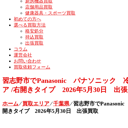
厨房機器買取
店舗用品買取
健康器具・スポーツ買取
初めての方へ
選べる買取方法
格安処分
持込買取
出張買取
コラム
運営会社
お問い合わせ
買取依頼フォーム
習志野市でPanasonic パナソニック 冷蔵
ア /右開きタイプ 2026年5月30日 出
ホーム
⁄
買取エリア
⁄
千葉県
⁄
習志野市でPanasoni
開きタイプ 2026年5月30日 出張買取